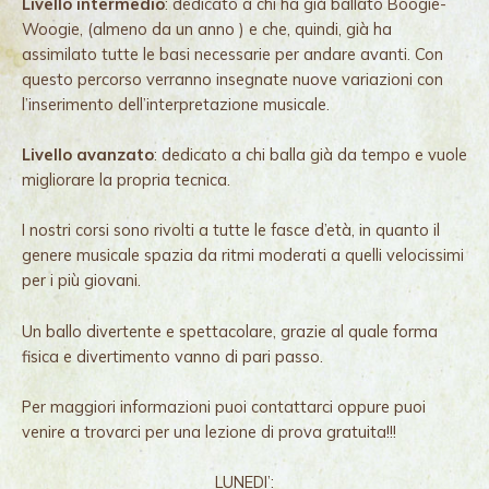
Livello intermedio
: dedicato a chi ha già ballato Boogie-
Woogie, (almeno da un anno ) e che, quindi, già ha
assimilato tutte le basi necessarie per andare avanti. Con
questo percorso verranno insegnate nuove variazioni con
l’inserimento dell’interpretazione musicale.
Livello avanzato
: dedicato a chi balla già da tempo e vuole
migliorare la propria tecnica.
I nostri corsi sono rivolti a tutte le fasce d’età, in quanto il
genere musicale spazia da ritmi moderati a quelli velocissimi
per i più giovani.
Un ballo divertente e spettacolare, grazie al quale forma
fisica e divertimento vanno di pari passo.
Per maggiori informazioni puoi contattarci oppure puoi
venire a trovarci per una lezione di prova gratuita!!!
LUNEDI’: