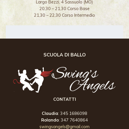
Largo Bezzi, 4 Sassuolo (MO)
20,30 – 21,30 Corso Base
21,30 – 22,30 Corso Intermedio
SCUOLA DI BALLO
CONTATTI
Claudia
: 345 1686098
Rolando
: 347 7640864
swingsangels@gmail.com